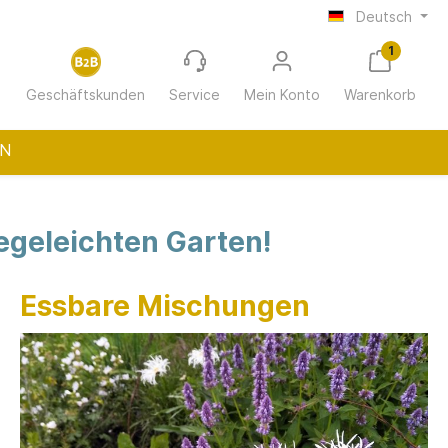
Deutsch
1
Geschäftskunden
Service
Mein Konto
Warenkorb
N
egeleichten Garten!
ur
Wohnungswirtschaft
Essbare Mischungen
(12-30 m²
Gastro/Hotellerie
h Chatto