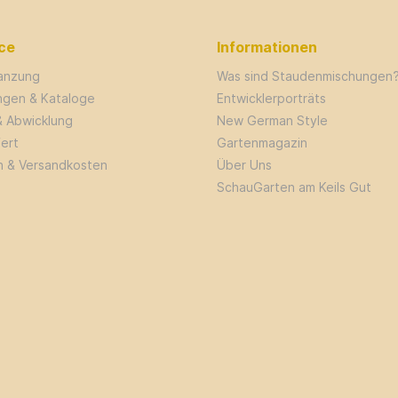
ce
Informationen
lanzung
Was sind Staudenmischungen
ungen & Kataloge
Entwicklerporträts
& Abwicklung
New German Style
fert
Gartenmagazin
n & Versandkosten
Über Uns
SchauGarten am Keils Gut