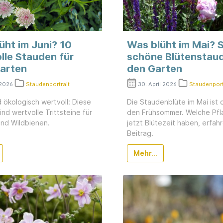
üht im Juni? 10
Was blüht im Mai? 
lle Stauden für
schöne Blütenstaud
Garten
den Garten
 2026
Staudenportrait
30. April 2026
Staudenport
 ökologisch wertvoll: Diese
Die Staudenblüte im Mai ist d
nd wertvolle Trittsteine für
den Frühsommer. Welche Pfl
und Wildbienen.
jetzt Blütezeit haben, erfahr
Beitrag.
Mehr...