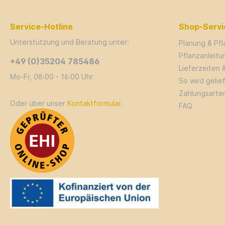
Service-Hotline
Shop-Servi
Unterstützung und Beratung unter:
Planung & Pf
Pflanzanleit
+49 (0)35204 785486
Lieferzeiten 
Mo-Fr, 08:00 - 16:00 Uhr
So wird gelie
Zahlungsarte
Oder über unser
Kontaktformular
.
FAQ