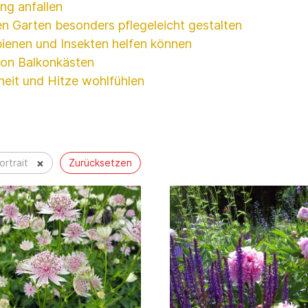
ing anfallen
n Garten besonders pflegeleicht gestalten
bienen und Insekten helfen können
von Balkonkästen
heit und Hitze wohlfühlen
×
rtrait
Zurücksetzen