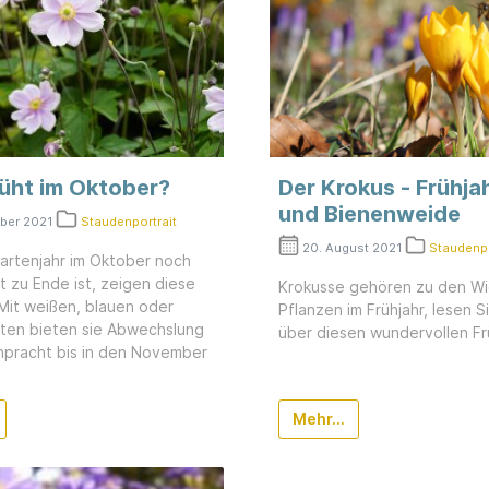
üht im Oktober?
Der Krokus - Frühja
und Bienenweide
ober 2021
Staudenportrait
20. August 2021
Staudenpo
artenjahr im Oktober noch
t zu Ende ist, zeigen diese
Krokusse gehören zu den Wi
Mit weißen, blauen oder
Pflanzen im Frühjahr, lesen S
üten bieten sie Abwechslung
über diesen wundervollen Fr
npracht bis in den November
Mehr...