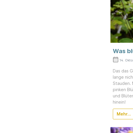
Was bl
14. Okt
Das das G
lange nich
Stauden. 
pinken Bl
und Blüte
hinein!
Mehr...