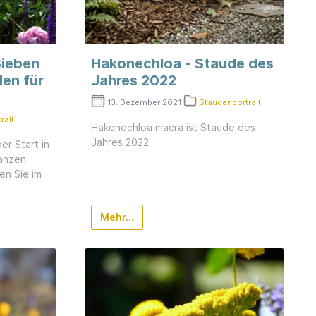
Sieben
Hakonechloa - Staude des
en für
Jahres 2022
13. Dezember 2021
Staudenportrait
rait
Hakonechloa macra ist Staude des
Jahres 2022
er Start in
anzen
en Sie im
Mehr...