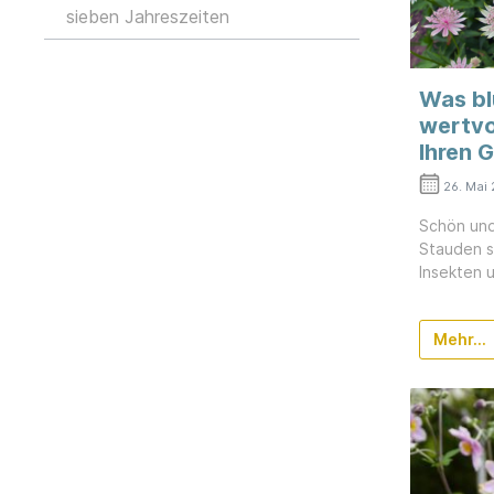
sieben Jahreszeiten
Was bl
wertvo
Ihren 
26. Mai
Schön und
Stauden si
Insekten 
Mehr...