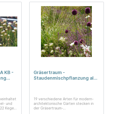
 KB -
Gräsertraum -
ung
Staudenmischpflanzung als
Fertigmischung pflanzfertig
vorgemischt
einhaltet
19 verschiedene Arten für modern-
el- und
architektonische Gärten stecken in
-22 Kegel-
der Gräsertraum-
21,6), die
Staudenmischpflanzung. Mit ihrer