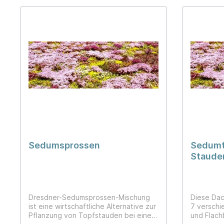
fetteren Bodenbedingungen nach
unserer Ansicht nicht so sehr einer
Artenreduktion durch Verdrängung
unterworfen. Die Artenliste enthält
auch die für die Staudenmischung
passenden Zwiebeln. Diese sind nicht
im Preis der Mischung inbegriffen und
müssen separat bestellt
werden.Geeignet für Tiefbeete,
Mulden und Verdunstungsbeete mit
und ohne Rigolen-Anschluss mit
durchlässigen Böden (sKI, GS,MS, FS,
uS) mit einem Durchlässigkeitsbeiwert
(kf-Wert) von 10⁻⁶ m/s.Die passende
Blumenzwiebelmischung für diese
Staudenmischung lautet: ZKM019
Sedumsprossen
Sedumt
Staude
Dachbe
Dresdner-Sedumsprossen-Mischung
Diese Dac
ist eine wirtschaftliche Alternative zur
7 verschi
Pflanzung von Topfstauden bei eine
und Flach