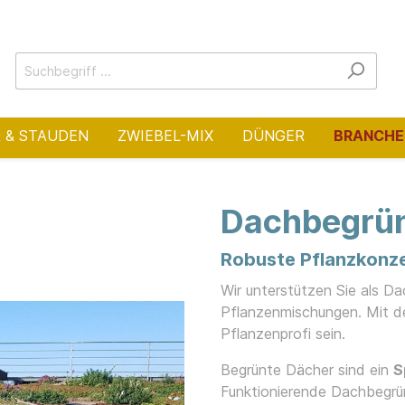
 & STAUDEN
ZWIEBEL-MIX
DÜNGER
BRANCHE
Dachbegrü
sches Grün
ecker
nen
Privates Grün
Blütenstauden
Landschaftsarchitekt
Robuste Pflanzkonze
feste Pflanzungen
Große Staudenbeete 
Wir unterstützen Sie als D
und mehr)
ktur
Schattenstauden
Dachbegrüner
enweide
Pflanzenmischungen. Mit d
Balkon & Hochbeet
Pflanzenprofi sein.
sche Arten
Essbare Mischungen
pflanzen
ckerung
Begrünte Dächer sind ein
S
Kiesgärten nach Bet
Funktionierende Dachbegr
gärten