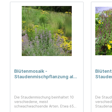
Blütenmosaik -
Blütent
Staudenmischpflanzung als
Staude
Fertigmischung vorgemischt
Fertig
Die Staudenmischung beinhaltet 10
Die Staud
verschiedene, meist
verschied
schwachwachsende Arten. Etwa 65%
Staudenar
von ihnen sind bei uns heimisch.Die
der Juni i