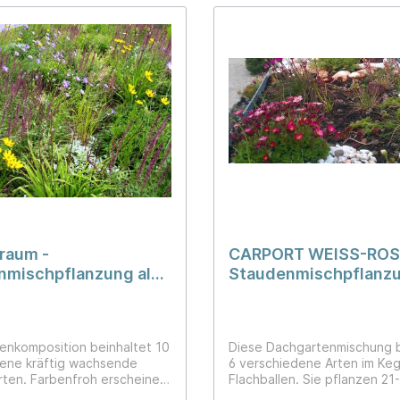
raum -
CARPORT WEISS-ROSA
nmischpflanzung als
Staudenmischpflanz
mischung vorgemischt
Dachgarten
enkomposition beinhaltet 10
Diese Dachgartenmischung b
ene kräftig wachsende
6 verschiedene Arten im Keg
ten. Farbenfroh erscheinen
Flachballen. Sie pflanzen 21
n Rot, Gelb und Blau. Den
und Flachballenpflanzen/m² (