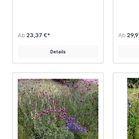
Hauptfarben sind Gelb und Blau aber
Herbst in
auch ein paar andere Farben sorgen
beherrsch
für eine angenehme Ergänzung. Von
Gräser. D
Mai bis September ist die
einzelnen
Hauptblütezeit. Feine Blatt- und
dahingehe
Blütenstrukturen sorgen für einen
Pflanzen 
Ab
23,37 €*
Ab
29,9
besonderen Aspekt. Die Mischung
werden kö
eignet sich für kleinere Flächen in
Staudenmi
privaten Gärten oder auf ruhigen,
vorgemisch
Details
städtischen Flächen. Aufgrund des
fetteren
niedrigen Wuchses eignet sich die
unserer An
Blütenmosaik-Staudenmischung auch
Artenredu
für Dachbegrünung mit min 15
unterworfe
Zentimeter Substrataufbau. Der
auch die 
passende Standort ist in der vollen
passenden
Sonne mit trockenen oder mäßig
im Preis 
trockenen Böden. Die
müssen se
Mengenverteilung der einzelnen
Arten wurde von uns dahingehend
angepasst, dass immer 8 Pflanzen pro
Quadratmeter gepflanzt werden
können. Dadurch wird die
Staudenmischung von uns pflanzfertig
vorgemischt geliefert und ist auch bei
fetteren Bodenbedingungen nach