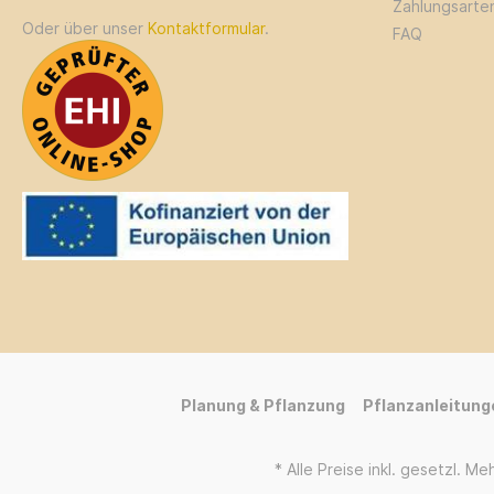
g/m² = (40m²/kg) Max. 10 kg je Paket
Zahlungsarte
Next Day Paket
Oder über unser
Kontaktformular
.
FAQ
Planung & Pflanzung
Pflanzanleitung
* Alle Preise inkl. gesetzl. M