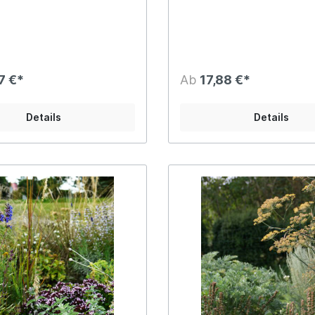
 den Farben Blau und Weiß
Mischung ist in 10m² Schritt
en Astern, Perlkörbchen und
bestellbar. Neben flachwüc
ie Mengenverteilung der
Sedum-Arten, die für die Fa
 Arten wurde von uns
und Rosa mit Blüte sowie Bla
nd angepasst, dass immer 8
ist das Blauschwingelgras u
pro Quadratmeter gepflanzt
Schnittlauch eine kleine vert
7 €*
Ab
17,88 €*
nnen. Dadurch wird die
Ergänzung in der Struktur.
schung von uns pflanzfertig
t geliefert und ist auch bei
Details
Details
 Bodenbedingungen nach
sicht nicht so sehr einer
ktion durch Verdrängung
n. Die Artenliste enthält
für die Staudenmischung
 Zwiebeln. Diese sind nicht
der Mischung inbegriffen und
parat bestellt werden.