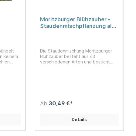
Gartenmagazin.Die passende
Blumenzwiebelmischung für diese
Staudenmischung lautet: ZKM008
Moritzburger Blühzauber -
Staudenmischpflanzung als
Fertigmischung pflanzfertig
vorgemischt
bündelt
Die Staudenmischung Moritzburger
in keinem
Blühzauber besteht aus 43
ehlen
verschiedenen Arten und besticht
nicht nur die ganze Saison mit bunten
auf die
Blüten, sondern auch mit vielen,
eser
verschiedenen Farbtönen. Das
s Nötige
Farbspektrum reicht dabei von gelb
arme
über lila bis hin zu Blautönen. Neben
bigen
den Blühstauden werden auch
en in Weiß
verschiedene Gräser wie
Ab
30,49 €*
erzeugen.
beispielsweise der Rutenhirse mit
delt die
ihren filigranen Blüten und dem
in keinem
leuchtenden Blattschmuck oder dem
Details
ehlen
Silberährengras mit seinen lockeren,
 als MINI-
schweifartigen Blütenrispen
rten sind
eingesetzt. Durch diesen Einsatz hat