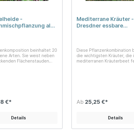
lheide -
Mediterrane Kräuter -
mischpflanzung als
Dresdner essbare
ischung pflanzfertig
Staudenmischung
ischt
enkomposition beinhaltet 20
Diese Pflanzenkombination 
ene Arten. Sie weist neben
die wichtigsten Kräuter, die 
kenden Flächenstauden
mediterranen Kräuterbeet f
dende, teilweise duftende
dürfen. Der Kräuterduft des
ie Thymian, Dost und
Mittelmeeres macht Appetit 
auf. Die Pflanzen werden im
leichte Sommerküche! Mit di
er Topfballen geliefert.
Duftmischung ist gleich alle
dafür im Garten. Die pflege
Mischung mit ihren silberlau
Strukturen sowie feinen Blüt
8 €*
Ab
25,25 €*
und Blau kann ganzjährig üb
Die Pflanzenkombination bün
16 wichtigsten Kräuter, die 
Details
Details
mediterranen Kräuterbeet f
dürfen. Die Mischung ist auch
MIX ab 1 m² erhältlich. Alle A