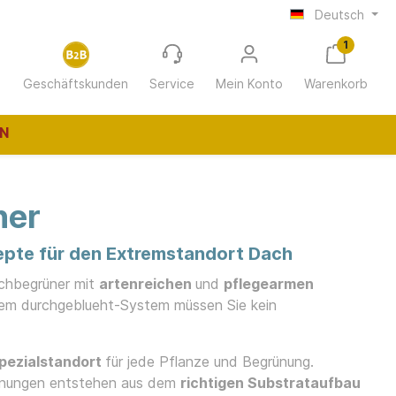
Deutsch
1
Geschäftskunden
Service
Mein Konto
Warenkorb
N
ner
ur
Wohnungswirtschaft
pte für den Extremstandort Dach
(12-30 m²
achbegrüner mit
artenreichen
und
pflegearmen
Gastro/Hotellerie
em durchgeblueht-System müssen Sie kein
pezialstandort
für jede Pflanze und Begrünung.
h Chatto
ünungen entstehen aus dem
richtigen Substrataufbau