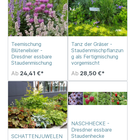
Teemischung
Tanz der Gräser -
Blütenelixier -
Staudenmischpflanzun
Dresdner essbare
g als Fertigmischung
Staudenmischung
vorgemischt
Ab
24,41 €*
Ab
28,50 €*
NASCHHECKE -
Dresdner essbare
Staudenhecke
SCHATTENJUWELEN