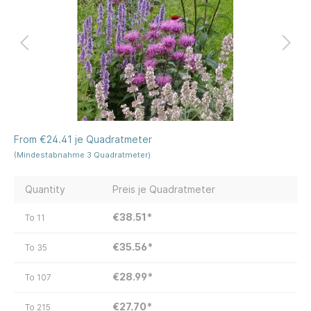
From €24.41 je Quadratmeter
(Mindestabnahme 3 Quadratmeter)
Quantity
Preis je Quadratmeter
€38.51*
To
11
€35.56*
To
35
€28.99*
To
107
€27.70*
To
215