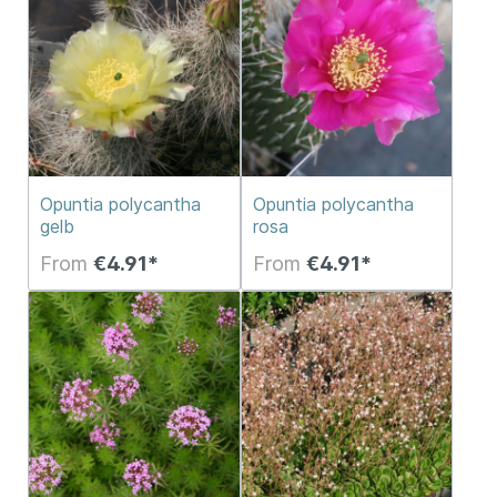
Opuntia polycantha
Opuntia polycantha
gelb
rosa
From
€4.91*
From
€4.91*