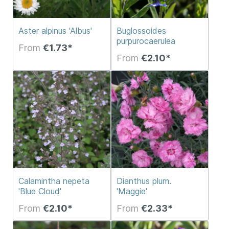
Aster alpinus 'Albus'
Buglossoides
purpurocaerulea
From
€1.73*
From
€2.10*
Calamintha nepeta
Dianthus plum.
'Blue Cloud'
'Maggie'
From
€2.10*
From
€2.33*