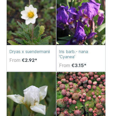
Dryas x suendermanii
Iris barb.- nana
'Cyanea'
From
€2.92*
From
€3.15*