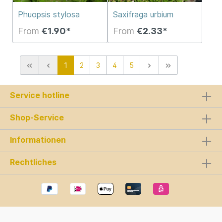
Phuopsis stylosa
Saxifraga urbium
From
€1.90*
From
€2.33*
1
2
3
4
5
Service hotline
Shop-Service
Informationen
Rechtliches