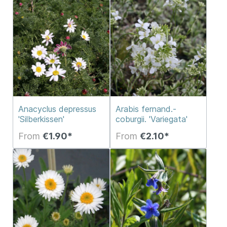
Anacyclus depressus
Arabis fernand.-
'Silberkissen'
coburgii. 'Variegata'
From
€1.90*
From
€2.10*