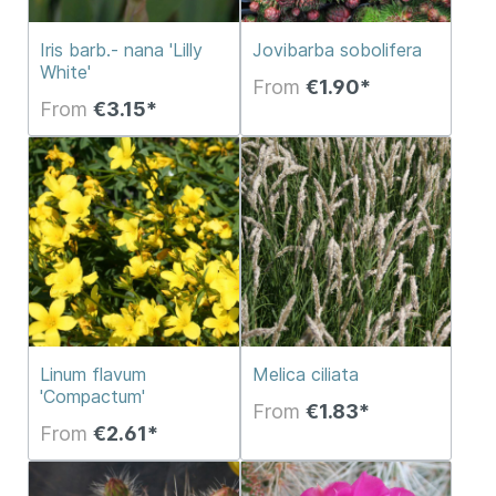
Iris barb.- nana 'Lilly
Jovibarba sobolifera
White'
From
€1.90*
From
€3.15*
Linum flavum
Melica ciliata
'Compactum'
From
€1.83*
From
€2.61*