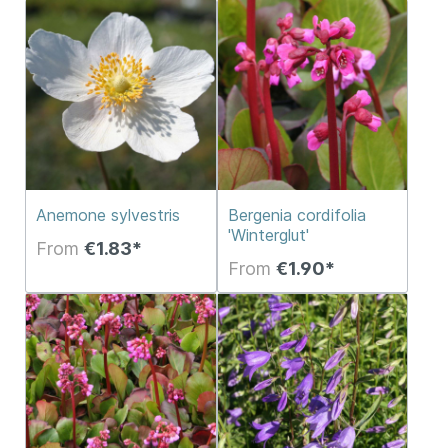
Anemone sylvestris
Bergenia cordifolia
'Winterglut'
From
€1.83*
From
€1.90*