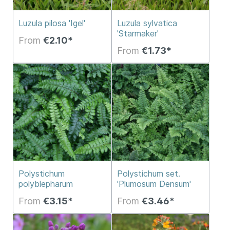
Luzula pilosa 'Igel'
Luzula sylvatica
'Starmaker'
From
€2.10*
From
€1.73*
Polystichum
Polystichum set.
polyblepharum
'Plumosum Densum'
From
€3.15*
From
€3.46*