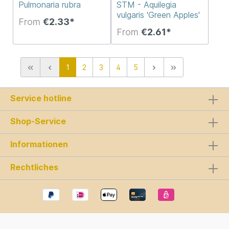
Pulmonaria rubra
STM - Aquilegia
vulgaris 'Green Apples'
From
€2.33*
From
€2.61*
1
2
3
4
5
Service hotline
Shop-Service
Informationen
Rechtliches