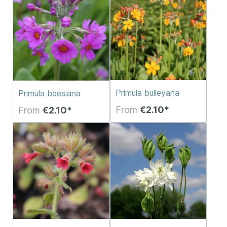
Primula bulleyana
Primula beesiana
From
€2.10*
From
€2.10*