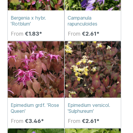
Bergenia x hybr.
Campanula
'Rotblum'
rapunculoides
From
€1.83*
From
€2.61*
Epimedium grdf. 'Rose
Epimedium versicol.
Queen'
'Sulphureum'
From
€3.46*
From
€2.61*