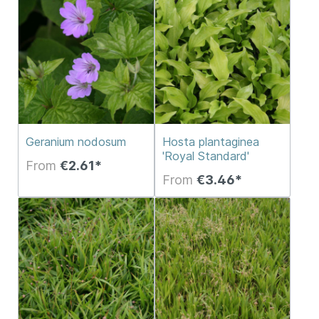
Geranium nodosum
Hosta plantaginea
'Royal Standard'
From
€2.61*
From
€3.46*