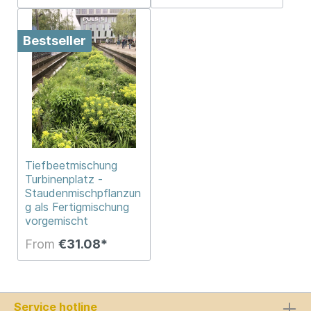
Bestseller
Tiefbeetmischung
Turbinenplatz -
Staudenmischpflanzun
g als Fertigmischung
vorgemischt
From
€31.08*
Service hotline