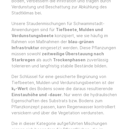
Boden, verbessern die Infiltration und tragen durch
Verdunstung und Beschattung zur Abkühlung des
Stadtklimas bei.
Unsere Staudenmischungen für Schwammstadt-
Anwendungen sind für
Tiefbeete, Mulden und
Verdunstungsbeete
konzipiert, wie sie häufig im
Rahmen von Maßnahmen der
blau-grünen
Infrastruktur
eingesetzt werden. Diese Pflanzungen
müssen sowohl
zeitweilige Überstauung nach
Starkregen
als auch
Trockenphasen
zuverlässig
tolerieren und langfristig stabile Bestände bilden.
Der
Schlüssel für eine gesicherte Begrünung von
Tiefbeeten, Mulden und Verdunstungsbeeten ist der
k
-Wert
des Bodens
sowie die daraus resultierende
f
Einstauhöhe und -dauer
. Nur wenn die hydraulischen
Eigenschaften des Substrats bzw. Bodens zum
Pflanzkonzept passen, kann Regenwasser kontrolliert
versickern und über die Vegetation verdunsten.
Die in dieser Kategorie aufgeführten Mischungen