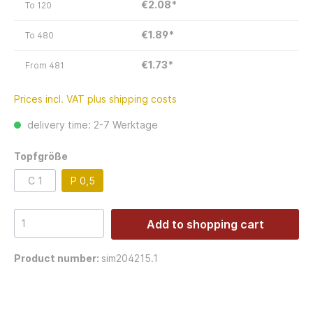
€2.08*
To
120
€1.89*
To
480
€1.73*
From
481
Prices incl. VAT plus shipping costs
delivery time: 2-7 Werktage
Topfgröße
C 1
P 0,5
Add to shopping cart
Product number:
sim204215.1