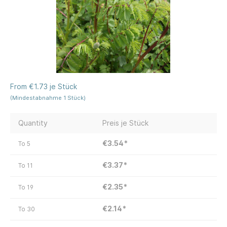
From €1.73 je Stück
(Mindestabnahme 1 Stück)
Quantity
Preis je Stück
€3.54*
To
5
€3.37*
To
11
€2.35*
To
19
€2.14*
To
30