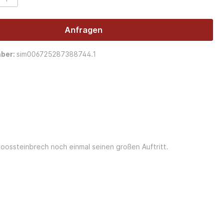
Anfragen
ber:
sim006725287388744.1
oossteinbrech noch einmal seinen großen Auftritt.