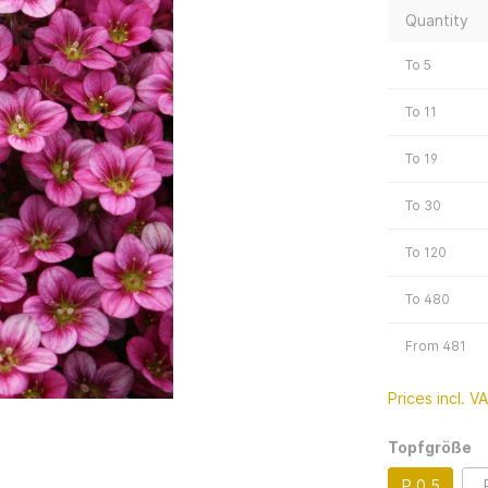
Quantity
To
5
To
11
To
19
To
30
To
120
To
480
From
481
Prices incl. V
Topfgröße
P 0,5