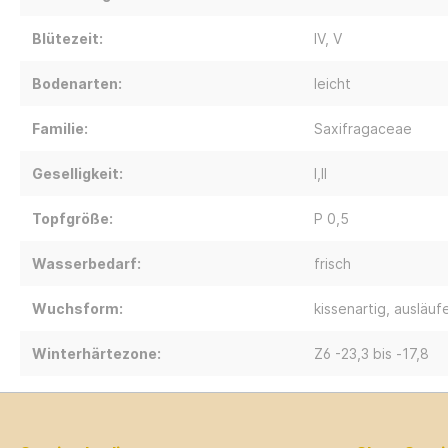
Blütezeit:
IV
, V
Bodenarten:
leicht
Familie:
Saxifragaceae
Geselligkeit:
I,II
Topfgröße:
P 0,5
Wasserbedarf:
frisch
Wuchsform:
kissenartig, ausläuf
Winterhärtezone:
Z6 -23,3 bis -17,8