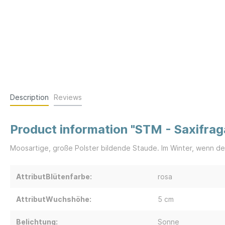
Description
Reviews
Product information "STM - Saxifraga
Moosartige, große Polster bildende Staude. Im Winter, wenn d
AttributBlütenfarbe:
rosa
AttributWuchshöhe:
5 cm
Belichtung:
Sonne