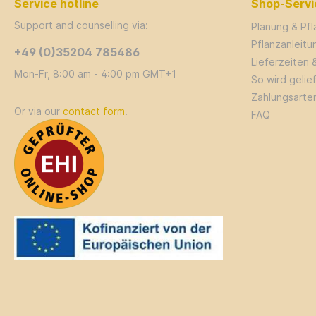
Service hotline
Shop-Servi
Support and counselling via:
Planung & Pf
Pflanzanleit
+49 (0)35204 785486
Lieferzeiten 
Mon-Fr, 8:00 am - 4:00 pm GMT+1
So wird gelie
Zahlungsarte
Or via our
contact form
.
FAQ