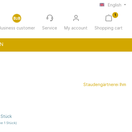
English
1
Business customer
Service
My account
Shopping cart
N
ur
Wohnungswirtschaft
Staudengärtnerei Ihm
(12-30 m²
Gastro/Hotellerie
 Stück
e 1 Stück)
h Chatto