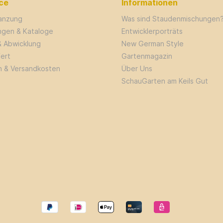
ce
Informationen
lanzung
Was sind Staudenmischungen
ungen & Kataloge
Entwicklerporträts
& Abwicklung
New German Style
fert
Gartenmagazin
n & Versandkosten
Über Uns
SchauGarten am Keils Gut