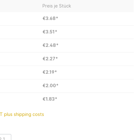
Preis je Stück
€3.68*
€3.51*
€2.48*
€2.27*
€2.19*
€2.00*
€1.83*
AT plus shipping costs
P 1