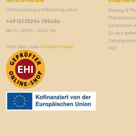
Service-Hotline
Shop-Servi
Unterstützung und Beratung unter:
Planung & Pf
Pflanzanleit
+49 (0)35204 785486
Lieferzeiten 
Mo-Fr, 08:00 - 16:00 Uhr
So wird gelie
Zahlungsarte
Oder über unser
Kontaktformular
.
FAQ