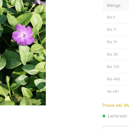
Menge
Bis
5
Bis
11
Bis
19
Bis
30
Bis
120
Bis
480
Ab
481
Preise inkl. 
Lieferzeit