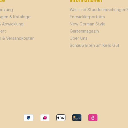
ce
Informationen
lanzung
Was sind Staudenmischungen
ungen & Kataloge
Entwicklerporträts
& Abwicklung
New German Style
fert
Gartenmagazin
n & Versandkosten
Über Uns
SchauGarten am Keils Gut