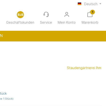
Deutsch
1
Geschäftskunden
Service
Mein Konto
Warenkorb
N
ur
Wohnungswirtschaft
Staudengärtnerei Ihm
(12-30 m²
Gastro/Hotellerie
Stück
e 1 Stück)
h Chatto