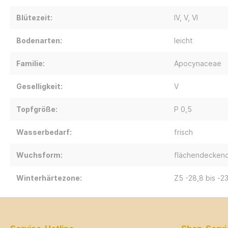
Blütezeit:
IV
, V
, VI
Bodenarten:
leicht
Familie:
Apocynaceae
Geselligkeit:
V
Topfgröße:
P 0,5
Wasserbedarf:
frisch
Wuchsform:
flächendecken
Winterhärtezone:
Z5 -28,8 bis -2