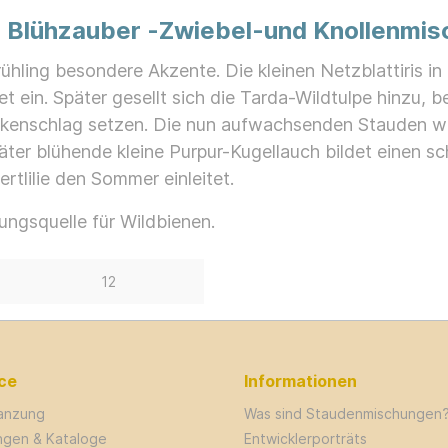
r Blühzauber -Zwiebel-und Knollenmis
rühling besondere Akzente. Die kleinen Netzblattiris i
t ein. Später gesellt sich die Tarda-Wildtulpe hinzu, 
Paukenschlag setzen. Die nun aufwachsenden Stauden 
ter blühende kleine Purpur-Kugellauch bildet einen s
tlilie den Sommer einleitet.
ungsquelle für Wildbienen.
12
ce
Informationen
lanzung
Was sind Staudenmischungen
ungen & Kataloge
Entwicklerporträts