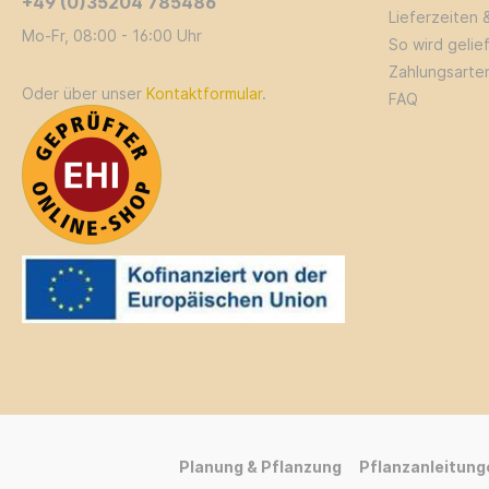
+49 (0)35204 785486
Lieferzeiten 
Mo-Fr, 08:00 - 16:00 Uhr
So wird gelie
Zahlungsarte
Oder über unser
Kontaktformular
.
FAQ
Planung & Pflanzung
Pflanzanleitung