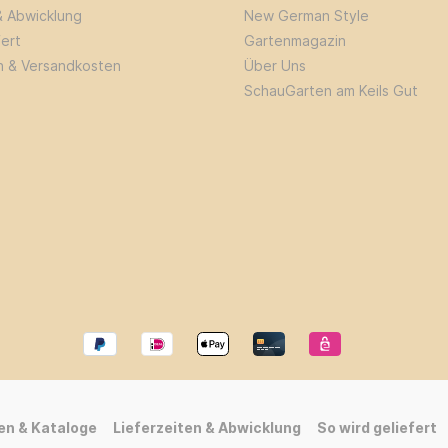
& Abwicklung
New German Style
fert
Gartenmagazin
n & Versandkosten
Über Uns
SchauGarten am Keils Gut
en & Kataloge
Lieferzeiten & Abwicklung
So wird geliefert