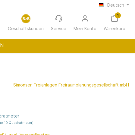
Deutsch
1
Geschäftskunden
Service
Mein Konto
Warenkorb
EN
ur
Wohnungswirtschaft
Simonsen Freianlagen Freiraumplanungsgesellschaft mbH
(12-30 m²
Gastro/Hotellerie
adratmeter
e 10 Quadratmeter)
h Chatto
MwSt. zzgl. Versandkosten