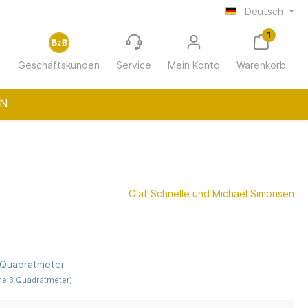
Deutsch
1
Geschäftskunden
Service
Mein Konto
Warenkorb
N
ur
Wohnungswirtschaft
Olaf Schnelle und Michael Simonsen
(12-30 m²
Gastro/Hotellerie
e Quadratmeter
n
e 3 Quadratmeter)
h Chatto