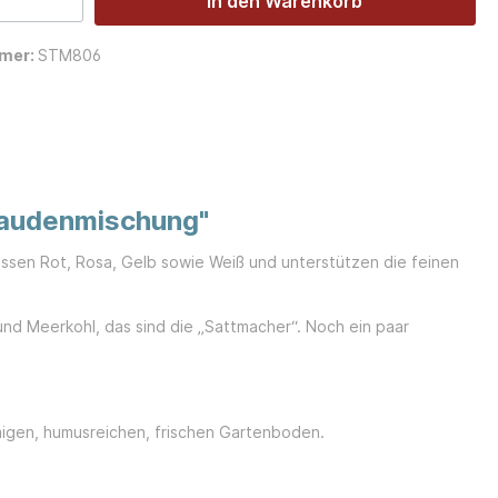
In den Warenkorb
mer:
STM806
taudenmischung"
ssen Rot, Rosa, Gelb sowie Weiß und unterstützen die feinen
nd Meerkohl, das sind die „Sattmacher“. Noch ein paar
migen, humusreichen, frischen Gartenboden.