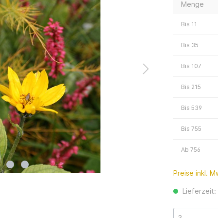
Menge
Bis
11
Bis
35
Bis
107
Bis
215
Bis
539
Bis
755
Ab
756
Preise inkl. 
Lieferzeit