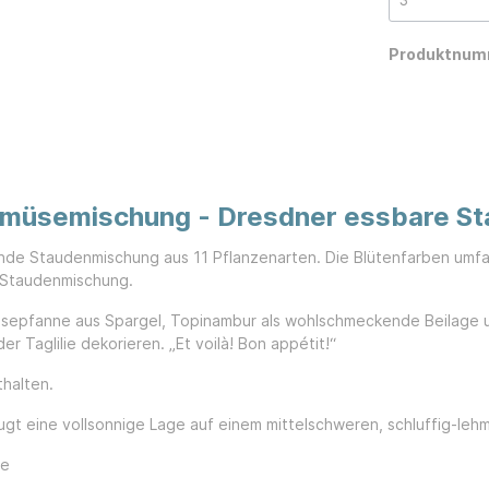
Produktnum
emüsemischung - Dresdner essbare S
nde Staudenmischung aus 11 Pflanzenarten. Die Blütenfarben umfa
n Staudenmischung.
üsepfanne aus Spargel, Topinambur als wohlschmeckende Beilage u
 Taglilie dekorieren. „Et voilà! Bon appétit!“
halten.
gt eine vollsonnige Lage auf einem mittelschweren, schluffig-leh
ze