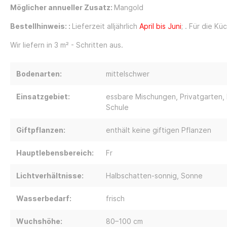
Möglicher annueller Zusatz:
Mangold
Bestellhinweis:
:
Lieferzeit alljährlich
April bis Juni
; . Für die K
Wir liefern in 3 m² - Schritten aus.
Bodenarten:
mittelschwer
Einsatzgebiet:
essbare Mischungen
, Privatgarten
,
Schule
Giftpflanzen:
enthält keine giftigen Pflanzen
Hauptlebensbereich:
Fr
Lichtverhältnisse:
Halbschatten-sonnig
, Sonne
Wasserbedarf:
frisch
Wuchshöhe:
80–100 cm