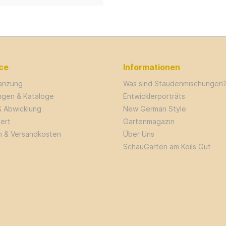
ce
Informationen
lanzung
Was sind Staudenmischungen
ungen & Kataloge
Entwicklerporträts
& Abwicklung
New German Style
fert
Gartenmagazin
n & Versandkosten
Über Uns
SchauGarten am Keils Gut